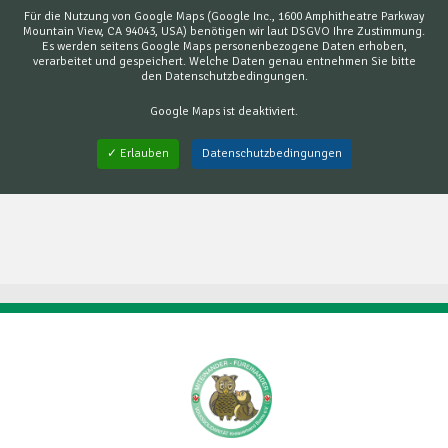
Für die Nutzung von Google Maps (Google Inc., 1600 Amphitheatre Parkway
Mountain View, CA 94043, USA) benötigen wir laut DSGVO Ihre Zustimmung.
Es werden seitens Google Maps personenbezogene Daten erhoben,
verarbeitet und gespeichert. Welche Daten genau entnehmen Sie bitte
den Datenschutzbedingungen.
Google Maps
ist deaktiviert.
✓ Erlauben
Datenschutzbedingungen