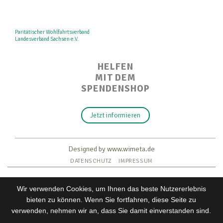
Paritätischer Wohlfahrtsverband
Landesverband Sachsen e.V.
HELFEN
MIT DEM
SPENDENSHOP
Jetzt informieren
Designed by www.wimeta.de
DATENSCHUTZ
IMPRESSUM
Wir verwenden Cookies, um Ihnen das beste Nutzererlebnis
bieten zu können. Wenn Sie fortfahren, diese Seite zu
verwenden, nehmen wir an, dass Sie damit einverstanden sind.