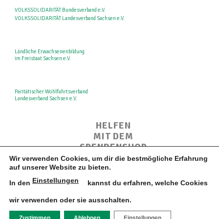
VOLKSSOLIDARITÄT Bundesverband e.V.
VOLKSSOLIDARITÄT Landesverband Sachsen e.V.
Ländliche Erwachsenenbildung
im Freistaat Sachsen e.V.
Paritätischer Wohlfahrtsverband
Landesverband Sachsen e.V.
HELFEN
MIT DEM
SPENDENSHOP
Wir verwenden Cookies, um dir die bestmögliche Erfahrung
auf unserer Website zu bieten.
Jetzt informieren
Einstellungen
In den
kannst du erfahren, welche Cookies
wir verwenden oder sie ausschalten.
Designed by www.wimeta.de
DATENSCHUTZ
IMPRESSUM
Zustimmen
Ablehnen
Einstellungen