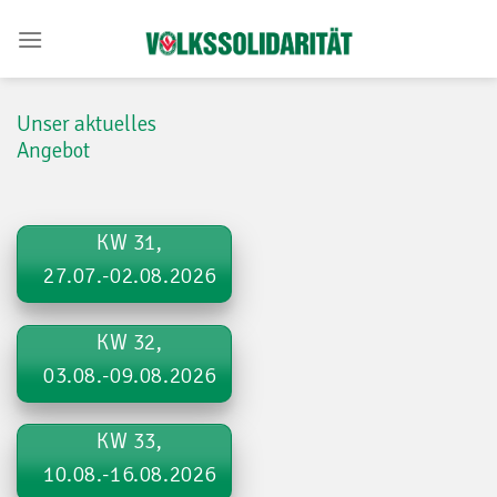
Skip
to
content
Unser aktuelles
Angebot
KW 31,
27.07.-02.08.2026
KW 32,
03.08.-09.08.2026
KW 33,
10.08.-16.08.2026