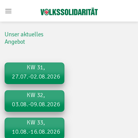
Skip
to
content
Unser aktuelles
Angebot
KW 31,
27.07.-02.08.2026
KW 32,
03.08.-09.08.2026
KW 33,
10.08.-16.08.2026