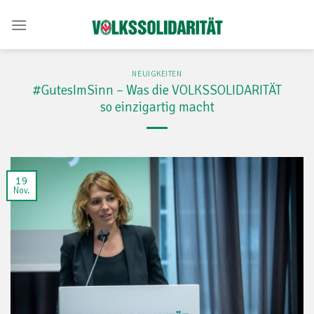
Skip
to
content
NEUIGKEITEN
#GutesImSinn – Was die VOLKSSOLIDARITÄT
so einzigartig macht
19
Nov.