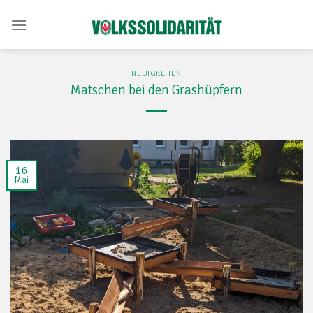
Skip
to
content
NEUIGKEITEN
Matschen bei den Grashüpfern
16
Mai