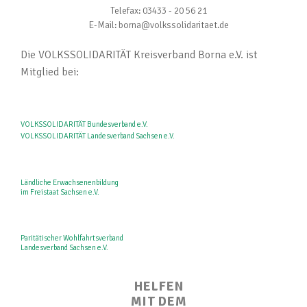
Telefax: 03433 - 20 56 21
E-Mail: borna@volkssolidaritaet.de
Die VOLKSSOLIDARITÄT Kreisverband Borna e.V. ist
Mitglied bei:
VOLKSSOLIDARITÄT Bundesverband e.V.
VOLKSSOLIDARITÄT Landesverband Sachsen e.V.
Ländliche Erwachsenenbildung
im Freistaat Sachsen e.V.
Paritätischer Wohlfahrtsverband
Landesverband Sachsen e.V.
HELFEN
MIT DEM