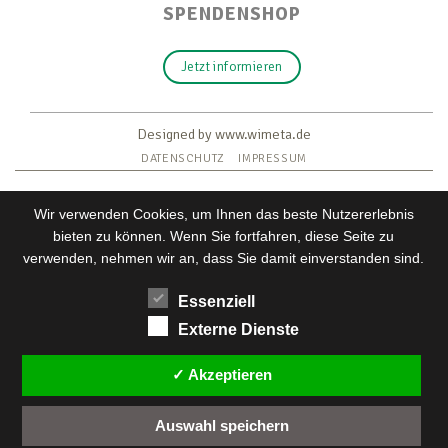
SPENDENSHOP
Jetzt informieren
Designed by www.wimeta.de
DATENSCHUTZ
IMPRESSUM
Wir verwenden Cookies, um Ihnen das beste Nutzererlebnis
bieten zu können. Wenn Sie fortfahren, diese Seite zu
verwenden, nehmen wir an, dass Sie damit einverstanden sind.
Essenziell
Externe Dienste
Wir verwenden Cookies, um dir die bestmögliche Erfahrung
auf unserer Website zu bieten.
✓ Akzeptieren
Einstellungen
In den
kannst du erfahren, welche Cookies
Auswahl speichern
wir verwenden oder sie ausschalten.