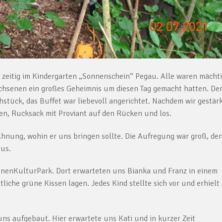
 zeitig im Kindergarten „Sonnenschein“ Pegau. Alle waren mächt
achsenen ein großes Geheimnis um diesen Tag gemacht hatten. De
tück, das Buffet war liebevoll angerichtet. Nachdem wir gestär
hen, Rucksack mit Proviant auf den Rücken und los.
Ahnung, wohin er uns bringen sollte. Die Aufregung war groß, de
Bus.
nenKulturPark. Dort erwarteten uns Bianka und Franz in einem
che grüne Kissen lagen. Jedes Kind stellte sich vor und erhielt 
uns aufgebaut. Hier erwartete uns Kati und in kurzer Zeit