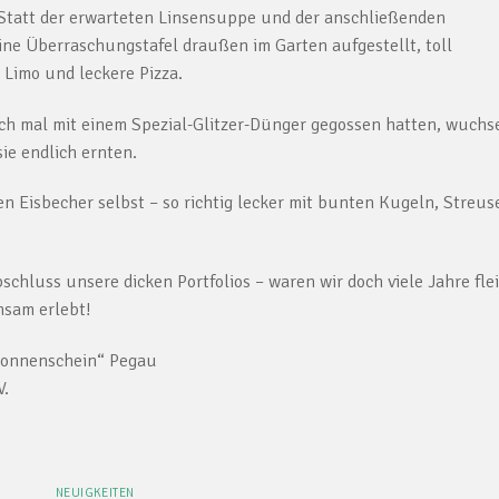
tatt der erwarteten Linsensuppe und der anschließenden
ne Überraschungstafel draußen im Garten aufgestellt, toll
 Limo und leckere Pizza.
 mal mit einem Spezial-Glitzer-Dünger gegossen hatten, wuchs
ie endlich ernten.
n Eisbecher selbst – so richtig lecker mit bunten Kugeln, Streus
schluss unsere dicken Portfolios – waren wir doch viele Jahre fle
nsam erlebt!
 Team der Kita „Sonnenschein“ Pegau
V.
NEUIGKEITEN