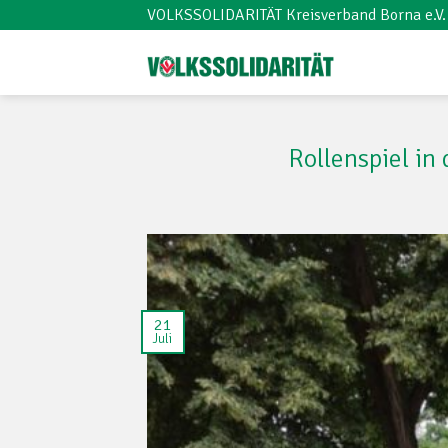
Skip
VOLKSSOLIDARITÄT Kreisverband Borna e.V.
to
content
Rollenspiel in
21
Juli