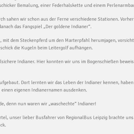
t schicker Bemalung, einer Federhalskette und einem Perlenarmba
ch sahen wir schon aus der Ferne verschiedene Stationen. Vorher
danach das Fangspiel „Der goldene Indianer“.
in, mit dem Steckenpferd um den Marterpfahl herumjagen, vorsicht
schick die Kugeln beim Leitergolf aufhängen.
elsichere Indianer. Hier konnten wir uns im Bogenschießen beweis
 aufgebaut. Dort lernten wir das Leben der Indianer kennen, haben
s einen eigenen Indianernamen ausdenken.
e, denn nun waren wir „waschechte“ Indianer!
rtel, unser lieber Busfahrer von RegionalBus Leipzig brachte uns
ck.