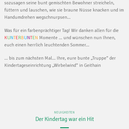
sozusagen seine bunt gemischten Bewohner streicheln,
füttern und lauschen, wie sie braune Nüsse knacken und im
Handumdrehen wegschnurpsen…
Was für ein farbenprächtiger Tag! Wir danken allen für die
K
U
N
T
E
R
B
U
N
T
E
N
Momente … und wünschen nun Ihnen,
euch einen herrlich leuchtenden Sommer…
… bis zum nächsten Mal… Ihre, eure bunte „Truppe“ der
Kindertageseinrichtung „Wirbelwind“ in Geithain
NEUIGKEITEN
Der Kindertag war ein Hit