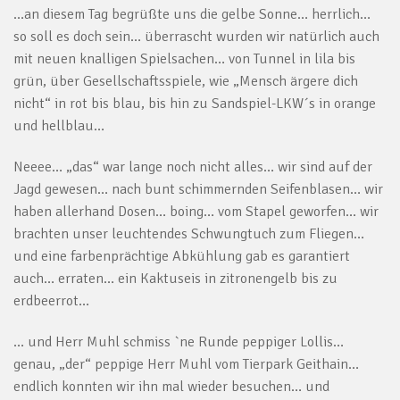
…an diesem Tag begrüßte uns die gelbe Sonne… herrlich…
so soll es doch sein… überrascht wurden wir natürlich auch
mit neuen knalligen Spielsachen… von Tunnel in lila bis
grün, über Gesellschaftsspiele, wie „Mensch ärgere dich
nicht“ in rot bis blau, bis hin zu Sandspiel-LKW´s in orange
und hellblau…
Neeee… „das“ war lange noch nicht alles… wir sind auf der
Jagd gewesen… nach bunt schimmernden Seifenblasen… wir
haben allerhand Dosen… boing… vom Stapel geworfen… wir
brachten unser leuchtendes Schwungtuch zum Fliegen…
und eine farbenprächtige Abkühlung gab es garantiert
auch… erraten… ein Kaktuseis in zitronengelb bis zu
erdbeerrot…
… und Herr Muhl schmiss `ne Runde peppiger Lollis…
genau, „der“ peppige Herr Muhl vom Tierpark Geithain…
endlich konnten wir ihn mal wieder besuchen… und