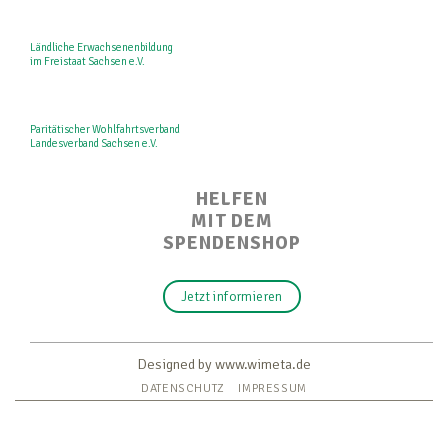
Ländliche Erwachsenenbildung
im Freistaat Sachsen e.V.
Paritätischer Wohlfahrtsverband
Landesverband Sachsen e.V.
HELFEN
MIT DEM
SPENDENSHOP
Jetzt informieren
Designed by www.wimeta.de
DATENSCHUTZ
IMPRESSUM