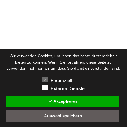
Wir verwenden Cookies, um Ihnen das beste Nutzererlebnis
bieten zu können. Wenn Sie fortfahren, diese Seite zu
verwenden, nehmen wir an, dass Sie damit einverstanden sind.
Essenziell
Externe Dienste
Wir verwenden Cookies, um dir die bestmögliche Erfahrung
auf unserer Website zu bieten.
✓ Akzeptieren
Einstellungen
In den
kannst du erfahren, welche Cookies
Auswahl speichern
wir verwenden oder sie ausschalten.