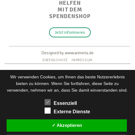
HELFEN
MIT DEM
SPENDENSHOP
Jetzt informieren
Designed by www.wimeta.de
DATENSCHUTZ
IMPRESSUM
Wir verwenden Cookies, um Ihnen das beste Nutzererlebnis
bieten zu können. Wenn Sie fortfahren, diese Seite zu
verwenden, nehmen wir an, dass Sie damit einverstanden sind.
Essenziell
Externe Dienste
Wir verwenden Cookies, um dir die bestmögliche Erfahrung
auf unserer Website zu bieten.
✓ Akzeptieren
Einstellungen
In den
kannst du erfahren, welche Cookies