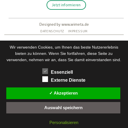
Jetzt informieren
Designed by www.wimeta.de
DATENSCHUTZ
IMPRESSUM
Wir verwenden Cookies, um Ihnen das beste Nutzererlebnis
bieten zu können. Wenn Sie fortfahren, diese Seite zu
verwenden, nehmen wir an, dass Sie damit einverstanden sind.
Essenziell
Externe Dienste
Wir verwenden Cookies, um dir die bestmögliche Erfahrung
auf unserer Website zu bieten.
✓ Akzeptieren
Einstellungen
In den
kannst du erfahren, welche Cookies
Auswahl speichern
wir verwenden oder sie ausschalten.
Zustimmen
Ablehnen
Einstellungen
Personalisieren