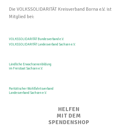
Die VOLKSSOLIDARITÄT Kreisverband Borna e.V. ist
Mitglied bei:
VOLKSSOLIDARITÄT Bundesverband e.V.
VOLKSSOLIDARITÄT Landesverband Sachsen e.V.
Ländliche Erwachsenenbildung
im Freistaat Sachsen e.V.
Paritätischer Wohlfahrtsverband
Landesverband Sachsen e.V.
HELFEN
MIT DEM
SPENDENSHOP