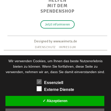
HELFEN
MIT DEM
SPENDENSHOP
Jetzt informieren
Designed by www.wimeta.de
DATENSCHUTZ
IMPRESSUM
Wir verwenden Cookies, um Ihnen das beste Nutzererlebnis
bieten zu können. Wenn Sie fortfahren, diese Seite zu
verwenden, nehmen wir an, dass Sie damit einverstanden sind.
Essenziell
Externe Dienste
Wir verwenden Cookies, um dir die bestmögliche Erfahrung
auf unserer Website zu bieten.
✓ Akzeptieren
Einstellungen
In den
kannst du erfahren, welche Cookies