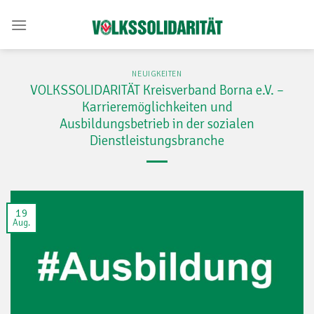
Skip
to
content
NEUIGKEITEN
VOLKSSOLIDARITÄT Kreisverband Borna e.V. –
Karrieremöglichkeiten und
Ausbildungsbetrieb in der sozialen
Dienstleistungsbranche
19
Aug.