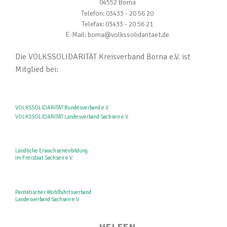
04552 Borna
Telefon: 03433 - 20 56 20
Telefax: 03433 - 20 56 21
E-Mail: borna@volkssolidaritaet.de
Die VOLKSSOLIDARITÄT Kreisverband Borna e.V. ist
Mitglied bei:
VOLKSSOLIDARITÄT Bundesverband e.V.
VOLKSSOLIDARITÄT Landesverband Sachsen e.V.
Ländliche Erwachsenenbildung
im Freistaat Sachsen e.V.
Paritätischer Wohlfahrtsverband
Landesverband Sachsen e.V.