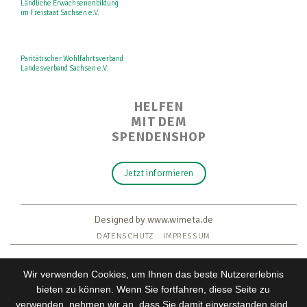
Ländliche Erwachsenenbildung
im Freistaat Sachsen e.V.
Paritätischer Wohlfahrtsverband
Landesverband Sachsen e.V.
HELFEN
MIT DEM
SPENDENSHOP
Jetzt informieren
Designed by www.wimeta.de
DATENSCHUTZ
IMPRESSUM
Wir verwenden Cookies, um Ihnen das beste Nutzererlebnis
bieten zu können. Wenn Sie fortfahren, diese Seite zu
verwenden, nehmen wir an, dass Sie damit einverstanden sind.