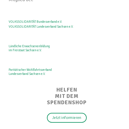
VOLKSSOLIDARITÄT Bundesverband e.V.
VOLKSSOLIDARITÄT Landesverband Sachsen e.V.
Ländliche Erwachsenenbildung
im Freistaat Sachsen e.V.
Paritätischer Wohlfahrtsverband
Landesverband Sachsen e.V.
HELFEN
MIT DEM
SPENDENSHOP
Jetzt informieren