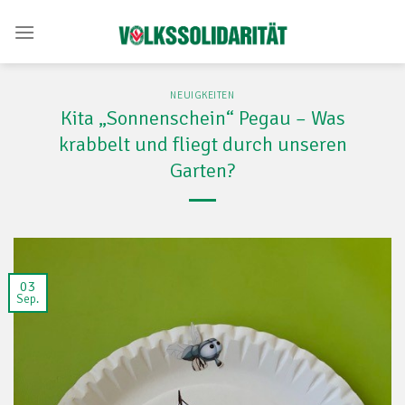
Skip
to
content
NEUIGKEITEN
Kita „Sonnenschein“ Pegau – Was
krabbelt und fliegt durch unseren
Garten?
03
Sep.