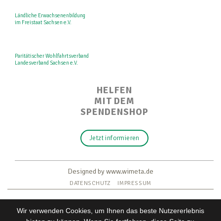
Ländliche Erwachsenenbildung
im Freistaat Sachsen e.V.
Paritätischer Wohlfahrtsverband
Landesverband Sachsen e.V.
HELFEN
MIT DEM
SPENDENSHOP
Jetzt informieren
Designed by www.wimeta.de
DATENSCHUTZ
IMPRESSUM
Wir verwenden Cookies, um Ihnen das beste Nutzererlebnis