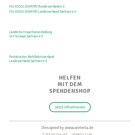
VOLKSSOLIDARITÄT Bundesverband e.V.
VOLKSSOLIDARITÄT Landesverband Sachsen e.V.
Ländliche Erwachsenenbildung
im Freistaat Sachsen e.V.
Paritätischer Wohlfahrtsverband
Landesverband Sachsen e.V.
HELFEN
MIT DEM
SPENDENSHOP
Jetzt informieren
Designed by www.wimeta.de
DATENSCHUTZ
IMPRESSUM