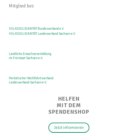
Mitglied bei:
VOLKSSOLIDARITÄT Bundesverband e.V.
VOLKSSOLIDARITÄT Landesverband Sachsen e.V.
Ländliche Erwachsenenbildung
im Freistaat Sachsen e.V.
Paritätischer Wohlfahrtsverband
Landesverband Sachsen e.V.
HELFEN
MIT DEM
SPENDENSHOP
Jetzt informieren