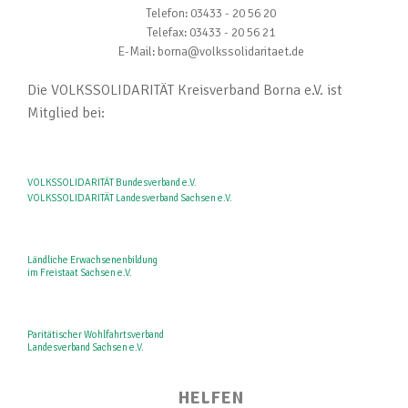
Telefon: 03433 - 20 56 20
Telefax: 03433 - 20 56 21
E-Mail: borna@volkssolidaritaet.de
Die VOLKSSOLIDARITÄT Kreisverband Borna e.V. ist
Mitglied bei:
VOLKSSOLIDARITÄT Bundesverband e.V.
VOLKSSOLIDARITÄT Landesverband Sachsen e.V.
Ländliche Erwachsenenbildung
im Freistaat Sachsen e.V.
Paritätischer Wohlfahrtsverband
Landesverband Sachsen e.V.
HELFEN