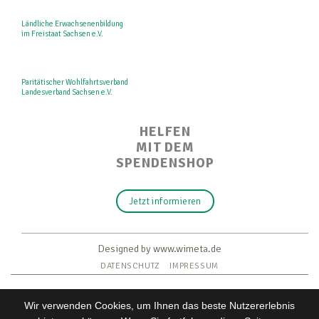
Ländliche Erwachsenenbildung
im Freistaat Sachsen e.V.
Paritätischer Wohlfahrtsverband
Landesverband Sachsen e.V.
HELFEN
MIT DEM
SPENDENSHOP
Jetzt informieren
Designed by www.wimeta.de
DATENSCHUTZ
IMPRESSUM
Wir verwenden Cookies, um Ihnen das beste Nutzererlebnis