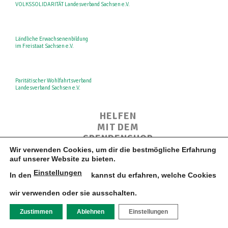
VOLKSSOLIDARITÄT Landesverband Sachsen e.V.
Ländliche Erwachsenenbildung
im Freistaat Sachsen e.V.
Paritätischer Wohlfahrtsverband
Landesverband Sachsen e.V.
HELFEN
MIT DEM
SPENDENSHOP
Wir verwenden Cookies, um dir die bestmögliche Erfahrung
auf unserer Website zu bieten.
Jetzt informieren
Einstellungen
In den
kannst du erfahren, welche Cookies
wir verwenden oder sie ausschalten.
Designed by www.wimeta.de
DATENSCHUTZ
IMPRESSUM
Zustimmen
Ablehnen
Einstellungen