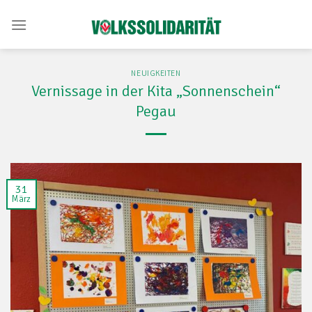
Skip
to
content
NEUIGKEITEN
Vernissage in der Kita „Sonnenschein“
Pegau
31
März