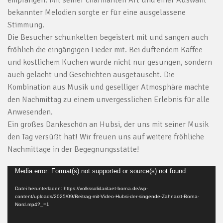
empfangen. Mit seiner charmanten Art und einer Auswahl
bekannter Melodien sorgte er für eine ausgelassene
Stimmung.
Die Besucher schunkelten begeistert mit und sangen auch
fröhlich die eingängigen Lieder mit. Bei duftendem Kaffee
und köstlichem Kuchen wurde nicht nur gesungen, sondern
auch gelacht und Geschichten ausgetauscht. Die
Kombination aus Musik und geselliger Atmosphäre machte
den Nachmittag zu einem unvergesslichen Erlebnis für alle
Anwesenden.
Ein großes Dankeschön an Hubsi, der uns mit seiner Musik
den Tag versüßt hat! Wir freuen uns auf weitere fröhliche
Nachmittage in der Begegnungsstätte!
Video-
Media error: Format(s) not supported or source(s) not found
Player
Datei herunterladen: https://volkssolidaritaet-borna.de/wp-
content/uploads/2025/09/Beitrag-mit-Video-Hubsi-der-singende-Zahnarzt-Borna-
Nord.mp4?_=1