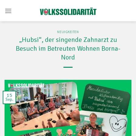
Skip
to
content
NEUIGKEITEN
„Hubsi“, der singende Zahnarzt zu
Besuch im Betreuten Wohnen Borna-
Nord
15
Sep.