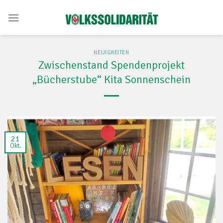
Skip
to
content
NEUIGKEITEN
Zwischenstand Spendenprojekt
„Bücherstube“ Kita Sonnenschein
21
Okt.