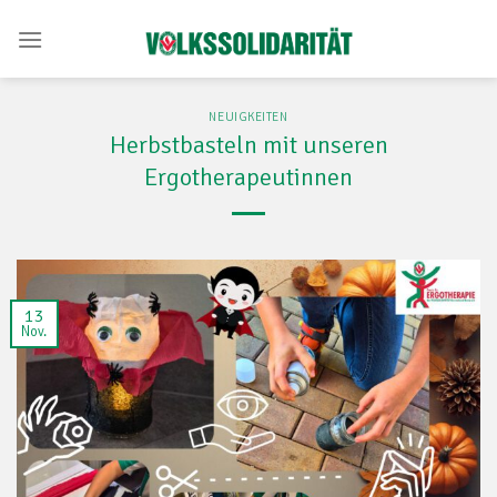
Skip
to
content
NEUIGKEITEN
Herbstbasteln mit unseren
Ergotherapeutinnen
13
Nov.