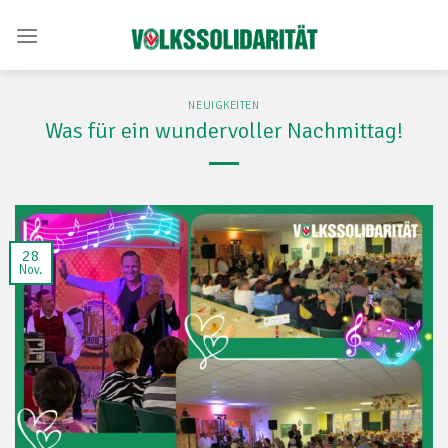
Skip
to
content
NEUIGKEITEN
Was für ein wundervoller Nachmittag!
28
Nov.