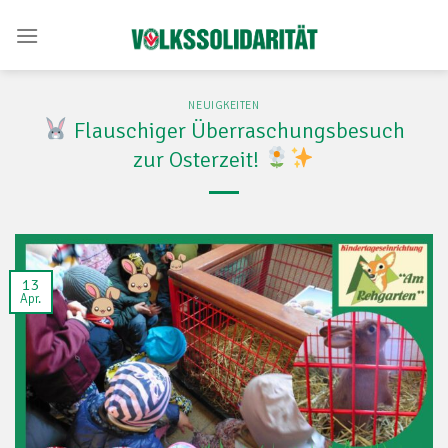
Skip
to
content
NEUIGKEITEN
Flauschiger Überraschungsbesuch
zur Osterzeit!
13
Apr.