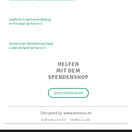
Ländliche Erwachsenenbildung
im Freistaat Sachsen e.V.
Paritätischer Wohlfahrtsverband
Landesverband Sachsen e.V.
HELFEN
MIT DEM
SPENDENSHOP
Jetzt informieren
Designed by www.wimeta.de
DATENSCHUTZ
IMPRESSUM