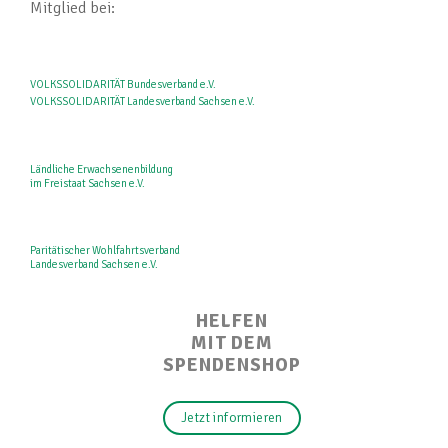
Mitglied bei:
VOLKSSOLIDARITÄT Bundesverband e.V.
VOLKSSOLIDARITÄT Landesverband Sachsen e.V.
Ländliche Erwachsenenbildung
im Freistaat Sachsen e.V.
Paritätischer Wohlfahrtsverband
Landesverband Sachsen e.V.
HELFEN
MIT DEM
SPENDENSHOP
Jetzt informieren