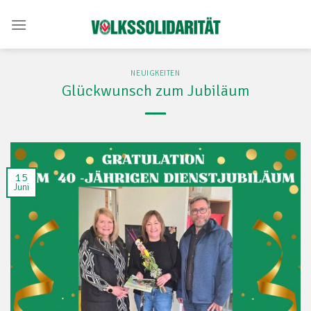
Skip
to
content
NEUIGKEITEN
Glückwunsch zum Jubiläum
15
Juni