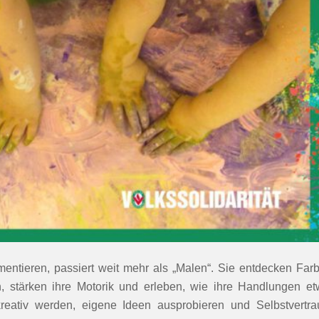
entieren, passiert weit mehr als „Malen“. Sie entdecken Far
n, stärken ihre Motorik und erleben, wie ihre Handlungen e
eativ werden, eigene Ideen ausprobieren und Selbstvertra