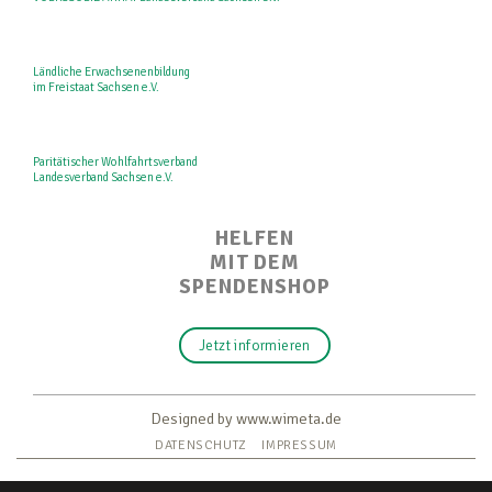
Ländliche Erwachsenenbildung
im Freistaat Sachsen e.V.
Paritätischer Wohlfahrtsverband
Landesverband Sachsen e.V.
HELFEN
MIT DEM
SPENDENSHOP
Jetzt informieren
Designed by www.wimeta.de
DATENSCHUTZ
IMPRESSUM