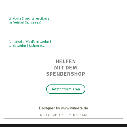
Ländliche Erwachsenenbildung
im Freistaat Sachsen e.V.
Paritätischer Wohlfahrtsverband
Landesverband Sachsen e.V.
HELFEN
MIT DEM
SPENDENSHOP
Jetzt informieren
Designed by www.wimeta.de
DATENSCHUTZ
IMPRESSUM