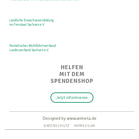
Ländliche Erwachsenenbildung
im Freistaat Sachsen e.V.
Paritätischer Wohlfahrtsverband
Landesverband Sachsen e.V.
HELFEN
MIT DEM
SPENDENSHOP
Jetzt informieren
Designed by www.wimeta.de
DATENSCHUTZ
IMPRESSUM