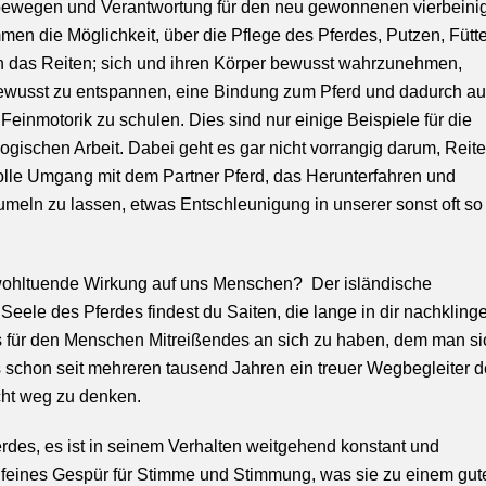
 bewegen und Verantwortung für den neu gewonnenen vierbeini
n die Möglichkeit, über die Pflege des Pferdes, Putzen, Fütte
ch das Reiten; sich und ihren Körper bewusst wahrzunehmen,
bewusst zu entspannen, eine Bindung zum Pferd und dadurch a
einmotorik zu schulen. Dies sind nur einige Beispiele für die
ogischen Arbeit. Dabei geht es gar nicht vorrangig darum, Reit
evolle Umgang mit dem Partner Pferd, das Herunterfahren und
meln zu lassen, etwas Entschleunigung in unserer sonst oft so
ohltuende Wirkung auf uns Menschen? Der isländische
Seele des Pferdes findest du Saiten, die lange in dir nachklinge
s für den Menschen Mitreißendes an sich zu haben, dem man si
s schon seit mehreren tausend Jahren ein treuer Wegbegleiter 
ht weg zu denken.
erdes, es ist in seinem Verhalten weitgehend konstant und
r feines Gespür für Stimme und Stimmung, was sie zu einem gut