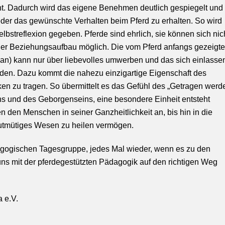
ht. Dadurch wird das eigene Benehmen deutlich gespiegelt und
eder das gewünschte Verhalten beim Pferd zu erhalten. So wird
lbstreflexion gegeben. Pferde sind ehrlich, sie können sich nic
oller Beziehungsaufbau möglich. Die vom Pferd anfangs gezeigte
t an) kann nur über liebevolles umwerben und das sich einlasse
den. Dazu kommt die nahezu einzigartige Eigenschaft des
n zu tragen. So übermittelt es das Gefühl des „Getragen werde
ens und des Geborgenseins, eine besondere Einheit entsteht
n den Menschen in seiner Ganzheitlichkeit an, bis hin in die
gutmütiges Wesen zu heilen vermögen.
agogischen Tagesgruppe, jedes Mal wieder, wenn es zu den
 uns mit der pferdegestützten Pädagogik auf den richtigen Weg
and Borna e.V.