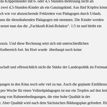
, da Krippenkinder mit 6- oder 4,5 Stunden-Betreuung nicht als
n zwei 4,5-Stunden-Kinder als ein Ganztagskind. Aus fünf Köpfen kön
h wie vor abzusichernde Fehlzeiten von Pädagogen durch Urlaub,
dann die diensthabenden Pädagogen mit stemmen. Die Kinder werden
 nennt man das die „Fachkraft-Kind-Relation“. 1:5 ist und bleibt ein
axis. Und diese Rechnung setzt sich mit unterschiedlichen
Hortbereich fort. Im Hort wurde überhaupt noch keine
chaft und offensichtlich nicht die Stärke der Landespolitik im Freistaa
ungen in den Kitas noch sehr viel zu tun. Auch die geplante Einführu
pro Woche für einen Vollzeitpädagogen ist nur ein Tropfen auf den he
altung von Rahmenbedingungen, die eine hohe Qualität in der
r. Aber Qualität wird nach dem Sächsischen Bildungsplan gefordert. Hi