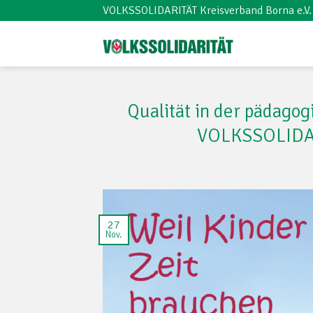
Skip
VOLKSSOLIDARITÄT Kreisverband Borna e.V.
to
content
Qualität in der pädagog
VOLKSSOLIDARI
27
Nov.