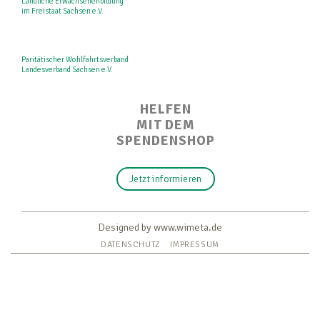
Ländliche Erwachsenenbildung
im Freistaat Sachsen e.V.
Paritätischer Wohlfahrtsverband
Landesverband Sachsen e.V.
HELFEN
MIT DEM
SPENDENSHOP
Jetzt informieren
Designed by www.wimeta.de
DATENSCHUTZ
IMPRESSUM