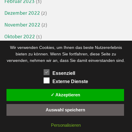
Februar 2023
(3)
Dezember 2022
(2)
November 2022
(2)
Oktober 2022
(1)
Wir verwenden Cookies, um Ihnen das beste Nutzererlebnis
September 2022
(4)
bieten zu können. Wenn Sie fortfahren, diese Seite zu
August 2022
(6)
verwenden, nehmen wir an, dass Sie damit einverstanden sind.
Juli 2022
(4)
Essenziell
Externe Dienste
Juni 2022
(5)
Wir verwenden Cookies, um dir die bestmögliche Erfahrung
auf unserer Website zu bieten.
Mai 2022
✓ Akzeptieren
(1)
Einstellungen
In den
kannst du erfahren, welche Cookies
April 2022
(4)
Auswahl speichern
wir verwenden oder sie ausschalten.
März 2022
(2)
Zustimmen
Ablehnen
Einstellungen
Personalisieren
Februar 2022
(2)