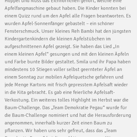
Hoppel und Nuss das Eichhörnchen gehört, welche eine
Apfelfangmaschine gebaut haben. Die Kinder konnten bei
einem Quizz rund um den Apfel alle Fragen beantworten. Es
wurden Apfel-Sonnenfänger gebastelt – ein schöner
Fensterschmuck. Unser kleines Reh Bambi hat den jüngsten
Kindergartenkindern die kleinen Apfelstübchen im
aufgeschnittenen Apfel gezeigt. Sie haben das Lied „In
einem kleinen Apfel“ gesungen und mit den kleinen Äpfeln
und Farbe bunte Bilder gestaltet. Smila und ihr Papa haben
mindestens 10 Stiegen voller selbst geernteter Äpfel an
einem Sonntag zur mobilen Apfelquetsche gefahren und
jede Menge Kartons mit frisch gepresstem Apfelsaft wieder
in die Kita gebracht. Es gab eine feierliche Apfelsaft-
Verkostung. Ein weiteres tolles Highlight im Herbst war die
Baum-Challenge. Das „Team Demokratie Pegau“ wurde für
die Baum-Challenge nominiert und hat die Herausforderung
angenommen, innerhalb kurzer Zeit einen Baum zu
pflanzen. Wir haben uns sehr gefreut, dass das „Team